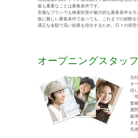
最も重要なことは募集条件です。
安価なプランでも検索対策や魅力的な募集条件を引
仮に難しい募集条件であっても、これまでの経験を
適正な金額で高い効果を排出するため、日々の研究
オープニングスタッ
当
オ
但
「
業
週
媒
き
先