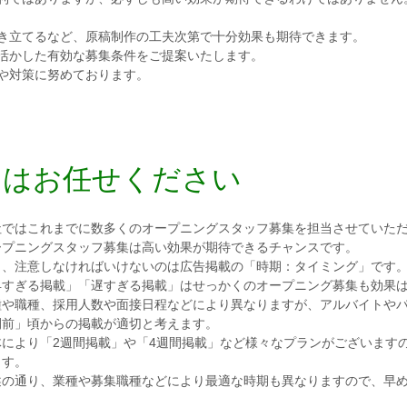
き立てるなど、原稿制作の工夫次第で十分効果も期待できます。
活かした有効な募集条件をご提案いたします。
や対策に努めております。
フはお任せください
社ではこれまでに数多くのオープニングスタッフ募集を担当させていた
ープニングスタッフ募集は高い効果が期待できるチャンスです。
し、注意しなければいけないのは広告掲載の「時期：タイミング」です
早すぎる掲載」「遅すぎる掲載」はせっかくのオープニング募集も効果
種や職種、採用人数や面接日程などにより異なりますが、アルバイトやパ
間前」頃からの掲載が適切と考えます。
体により「2週間掲載」や「4週間掲載」など様々なプランがございます
ます。
述の通り、業種や募集職種などにより最適な時期も異なりますので、早