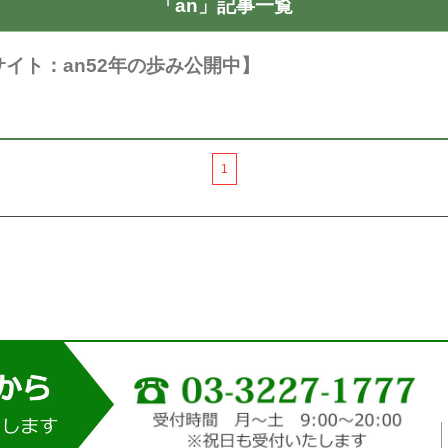
「an」記事一覧
イト：an52年の歩み公開中】
1