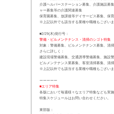
介護ヘルパーステーション募集、介護施設募
ャー募集等の介護関連募集
保育園募集、放課後等デイサービス募集、保
※上記以外でも該当する業種や職種もござい
■2/29(木)発行号：
警備・ビルメンテナンス・清掃のシゴト特集
対象：警備募集、ビルメンテナンス募集、清
さらに詳しく：
建設現場警備募集、交通誘導警備募集、施設
ビルメンテナンス業募集、客室清掃募集、清
※上記以外でも該当する業種や職種もござい
ーーーーー
■エリア特集
各版において毎週様々なエリア特集なども実
特集スケジュールはお問い合わせください。
東部版：