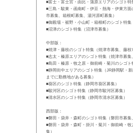
■富士・富士宮・由比・蒲原エリアのシゴト特
■三島・駿東・函南町・伊豆・熱海・伊東方面
市募集、箱根町募集、湯河原町募集）
■御殿場・裾野・小山町・箱根町のシゴト特集
■沼津のシゴト特集（沼津市募集）
中部版：
■焼津・藤枝のシゴト特集（焼津市募集、藤枝
■志太・榛原エリアのシゴト特集（焼津市募集
■島田・榛原・牧之原・御前崎・菊川のシゴト
■静岡街中エリアのシゴト特集（JR静岡駅・
までに勤務地がある募集）
■葵区のシゴト特集（静岡市葵区募集）
■駿河区のシゴト特集（静岡市駿河区募集）
■清水区のシゴト特集（静岡市清水区募集）
西部版：
■磐田・袋井・森町のシゴト特集（磐田市募集
■磐田・袋井・森町・掛川・菊川・御前崎・牧
集）