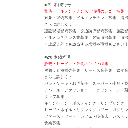
■2/1(木)発行号：
警備・ビルメンテナンス・清掃のシゴト特集
対象：警備募集、ビルメンテナンス募集、清
さらに詳しく：
建設現場警備募集、交通誘導警備募集、施設
ビルメンテナンス業募集、客室清掃募集、清
※上記以外でも該当する業種や職種もござい
■2/8(木)発行号
販売・サービス・飲食のシゴト特集
対象：各種販売募集、サービス業募集、飲食
さらに詳しく：
パン・ケーキ・和洋菓子、スーパー・生鮮・
アパレル・ファッション、ドラッグストア・
タッフ募集
キャンペーン・ポスティング・サンプリング
サージ・ネイル・リフレクソロジー、ガソリ
ファーストフード、カフェ・喫茶店、レスト
食業募集