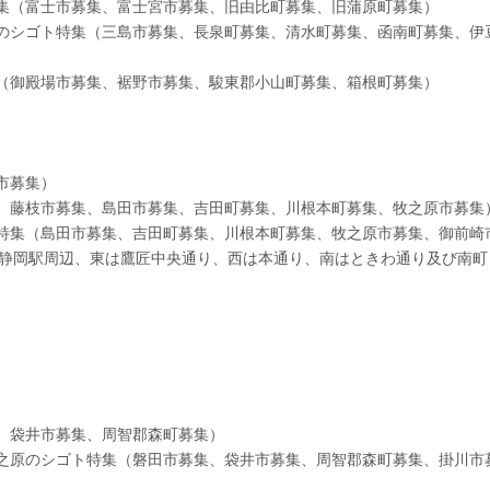
集（富士市募集、富士宮市募集、旧由比町募集、旧蒲原町募集）
のシゴト特集（三島市募集、長泉町募集、清水町募集、函南町募集、伊
（御殿場市募集、裾野市募集、駿東郡小山町募集、箱根町募集）
市募集）
、藤枝市募集、島田市募集、吉田町募集、川根本町募集、牧之原市募集
特集（島田市募集、吉田町募集、川根本町募集、牧之原市募集、御前崎
新静岡駅周辺、東は鷹匠中央通り、西は本通り、南はときわ通り及び南
、袋井市募集、周智郡森町募集）
之原のシゴト特集（磐田市募集、袋井市募集、周智郡森町募集、掛川市