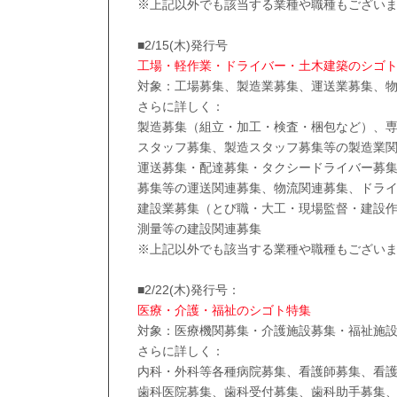
※上記以外でも該当する業種や職種もござい
■2/15(木)発行号
工場・軽作業・ドライバー・土木建築のシゴ
対象：工場募集、製造業募集、運送業募集、
さらに詳しく：
製造募集（組立・加工・検査・梱包など）、専
スタッフ募集、製造スタッフ募集等の製造業
運送募集・配達募集・タクシードライバー募
募集等の運送関連募集、物流関連募集、ドラ
建設業募集（とび職・大工・現場監督・建設
測量等の建設関連募集
※上記以外でも該当する業種や職種もござい
■2/22(木)発行号：
医療・介護・福祉のシゴト特集
対象：医療機関募集・介護施設募集・福祉施
さらに詳しく：
内科・外科等各種病院募集、看護師募集、看
歯科医院募集、歯科受付募集、歯科助手募集