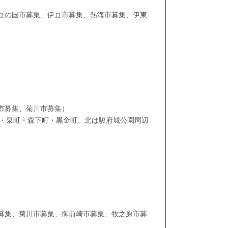
豆の国市募集、伊豆市募集、熱海市募集、伊東
）
市募集、菊川市募集）
町・泉町・森下町・黒金町、北は駿府城公園周辺
募集、菊川市募集、御前崎市募集、牧之原市募