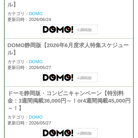
ル】
カテゴリ：
DOMO
更新日時：2026/06/24
DOMO静岡版【2026年6月度求人特集スケジュー
ル】
カテゴリ：
DOMO
更新日時：2026/05/27
ドーモ静岡版・コンビニキャンペーン【特別料
金：3週間掲載36,000円～！or4週間掲載45,000円
～！】
カテゴリ：
DOMO
更新日時：2026/05/27