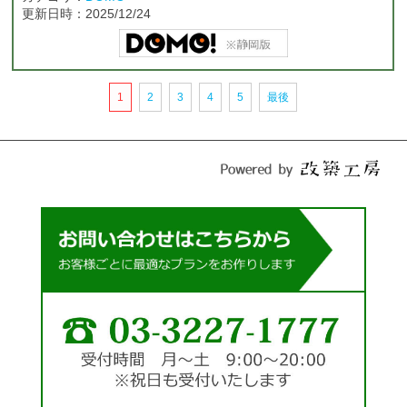
更新日時：2025/12/24
1
2
3
4
5
最後