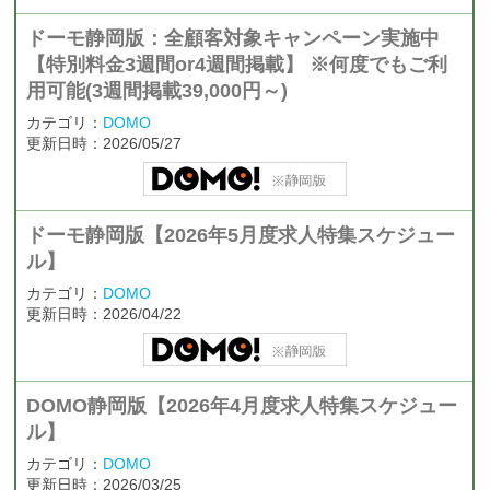
ドーモ静岡版：全顧客対象キャンペーン実施中
【特別料金3週間or4週間掲載】 ※何度でもご利
用可能(3週間掲載39,000円～)
カテゴリ：
DOMO
更新日時：2026/05/27
ドーモ静岡版【2026年5月度求人特集スケジュー
ル】
カテゴリ：
DOMO
更新日時：2026/04/22
DOMO静岡版【2026年4月度求人特集スケジュー
ル】
カテゴリ：
DOMO
更新日時：2026/03/25