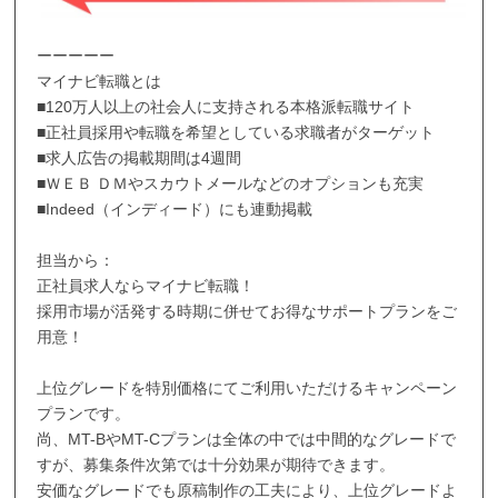
ーーーーー
マイナビ転職とは
■120万人以上の社会人に支持される本格派転職サイト
■正社員採用や転職を希望としている求職者がターゲット
■求人広告の掲載期間は4週間
■ＷＥＢ ＤＭやスカウトメールなどのオプションも充実
■Indeed（インディード）にも連動掲載
担当から：
正社員求人ならマイナビ転職！
採用市場が活発する時期に併せてお得なサポートプランをご
用意！
上位グレードを特別価格にてご利用いただけるキャンペーン
プランです。
尚、MT-BやMT-Cプランは全体の中では中間的なグレードで
すが、募集条件次第では十分効果が期待できます。
安価なグレードでも原稿制作の工夫により、上位グレードよ