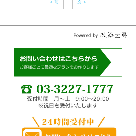
＜ 前
次 ＞