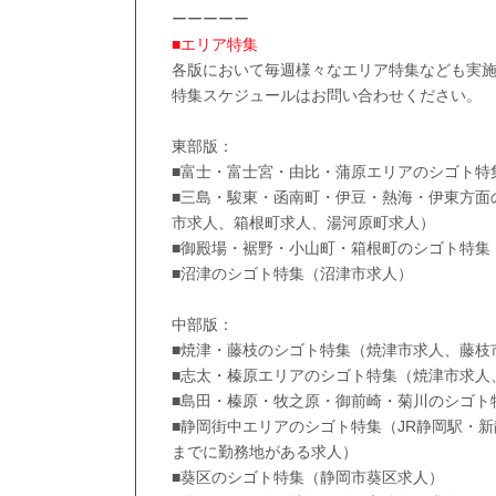
ーーーーー
■エリア特集
各版において毎週様々なエリア特集なども実
特集スケジュールはお問い合わせください。
東部版：
■富士・富士宮・由比・蒲原エリアのシゴト特
■三島・駿東・函南町・伊豆・熱海・伊東方面
市求人、箱根町求人、湯河原町求人）
■御殿場・裾野・小山町・箱根町のシゴト特集
■沼津のシゴト特集（沼津市求人）
中部版：
■焼津・藤枝のシゴト特集（焼津市求人、藤枝
■志太・榛原エリアのシゴト特集（焼津市求人
■島田・榛原・牧之原・御前崎・菊川のシゴト
■静岡街中エリアのシゴト特集（JR静岡駅・
までに勤務地がある求人）
■葵区のシゴト特集（静岡市葵区求人）