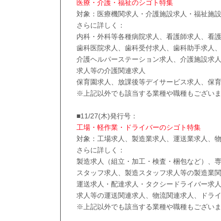
医療・介護・福祉のシゴト特集
対象：医療機関求人・介護施設求人・福祉施
さらに詳しく：
内科・外科等各種病院求人、看護師求人、看
歯科医院求人、歯科受付求人、歯科助手求人
介護ヘルパーステーション求人、介護施設求
求人等の介護関連求人
保育園求人、放課後等デイサービス求人、保
※上記以外でも該当する業種や職種もござい
■11/27(木)発行号：
工場・軽作業・ドライバーのシゴト特集
対象：工場求人、製造業求人、運送業求人、
さらに詳しく：
製造求人（組立・加工・検査・梱包など）、専
スタッフ求人、製造スタッフ求人等の製造業
運送求人・配達求人・タクシードライバー求
求人等の運送関連求人、物流関連求人、ドラ
※上記以外でも該当する業種や職種もござい