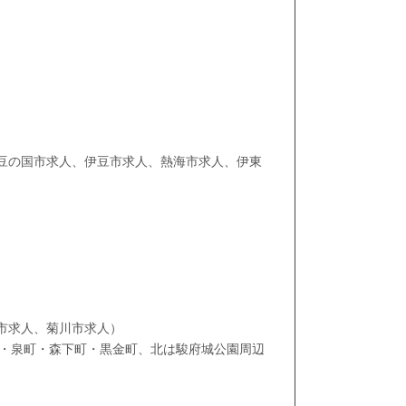
豆の国市求人、伊豆市求人、熱海市求人、伊東
）
市求人、菊川市求人）
町・泉町・森下町・黒金町、北は駿府城公園周辺