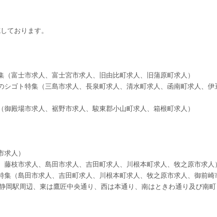
施しております。
集（富士市求人、富士宮市求人、旧由比町求人、旧蒲原町求人）
のシゴト特集（三島市求人、長泉町求人、清水町求人、函南町求人、伊
（御殿場市求人、裾野市求人、駿東郡小山町求人、箱根町求人）
市求人）
、藤枝市求人、島田市求人、吉田町求人、川根本町求人、牧之原市求人
特集（島田市求人、吉田町求人、川根本町求人、牧之原市求人、御前崎
新静岡駅周辺、東は鷹匠中央通り、西は本通り、南はときわ通り及び南