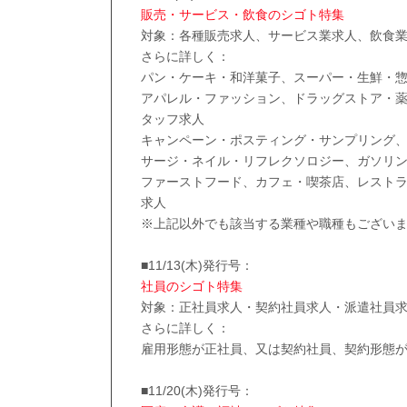
販売・サービス・飲食のシゴト特集
対象：各種販売求人、サービス業求人、飲食
さらに詳しく：
パン・ケーキ・和洋菓子、スーパー・生鮮・
アパレル・ファッション、ドラッグストア・
タッフ求人
キャンペーン・ポスティング・サンプリング
サージ・ネイル・リフレクソロジー、ガソリ
ファーストフード、カフェ・喫茶店、レスト
求人
※上記以外でも該当する業種や職種もござい
■11/13(木)発行号：
社員のシゴト特集
対象：正社員求人・契約社員求人・派遣社員
さらに詳しく：
雇用形態が正社員、又は契約社員、契約形態
■11/20(木)発行号：