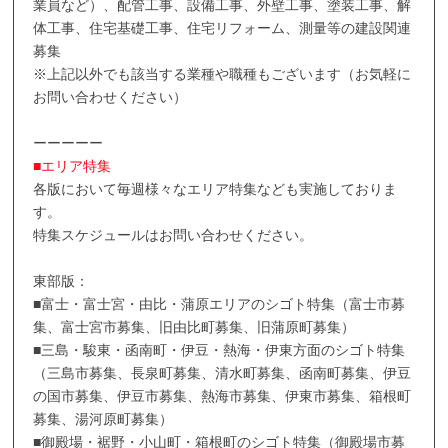
業員など）、配管工事、設備工事、外壁工事、塗装工事、解
体工事、住宅基礎工事、住宅リフォーム、測量等の建設関連
募集
※上記以外でも該当する業種や職種もございます（お気軽に
お問い合わせください）
ーーーーー
■エリア特集
各版において毎週様々なエリア特集なども実施しておりま
す。
特集スケジュールはお問い合わせください。
東部版：
■富士・富士宮・由比・蒲原エリアのシゴト特集（富士市募
集、富士宮市募集、旧由比町募集、旧蒲原町募集）
■三島・駿東・函南町・伊豆・熱海・伊東方面のシゴト特集
（三島市募集、長泉町募集、清水町募集、函南町募集、伊豆
の国市募集、伊豆市募集、熱海市募集、伊東市募集、箱根町
募集、湯河原町募集）
■御殿場・裾野・小山町・箱根町のシゴト特集（御殿場市募