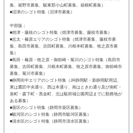
集、裾野市募集、駿東郡小山町募集、箱根町募集）
■沼津のシゴト特集（沼津市募集）
中部版：
■焼津・藤枝のシゴト特集（焼津市募集、藤枝市募集）
■志太・榛原エリアのシゴト特集（焼津市募集、藤枝市募
集、島田市募集、吉田町募集、川根本町募集、牧之原市募
集）
■島田・榛原・牧之原・御前崎・菊川のシゴト特集（島田市
募集、吉田町募集、川根本町募集、牧之原市募集、御前崎市
募集、菊川市募集）
■静岡街中エリアのシゴト特集（JR静岡駅・新静岡駅周辺、
東は鷹匠中央通り、西は本通り、南はときわ通り及び南町・
泉町・森下町・黒金町、北は駿府城公園周辺までに勤務地が
ある募集）
■葵区のシゴト特集（静岡市葵区募集）
■駿河区のシゴト特集（静岡市駿河区募集）
■清水区のシゴト特集（静岡市清水区募集）