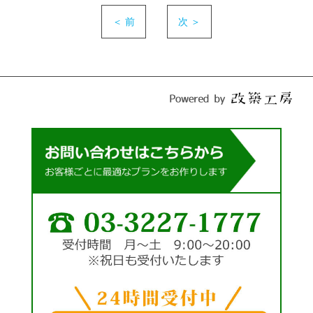
＜ 前
次 ＞