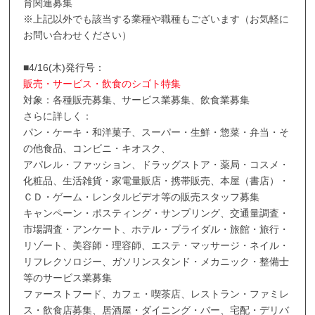
育関連募集
※上記以外でも該当する業種や職種もございます（お気軽に
お問い合わせください）
■4/16(木)発行号：
販売・サービス・飲食のシゴト特集
対象：各種販売募集、サービス業募集、飲食業募集
さらに詳しく：
パン・ケーキ・和洋菓子、スーパー・生鮮・惣菜・弁当・そ
の他食品、コンビニ・キオスク、
アパレル・ファッション、ドラッグストア・薬局・コスメ・
化粧品、生活雑貨・家電量販店・携帯販売、本屋（書店）・
ＣＤ・ゲーム・レンタルビデオ等の販売スタッフ募集
キャンペーン・ポスティング・サンプリング、交通量調査・
市場調査・アンケート、ホテル・ブライダル・旅館・旅行・
リゾート、美容師・理容師、エステ・マッサージ・ネイル・
リフレクソロジー、ガソリンスタンド・メカニック・整備士
等のサービス業募集
ファーストフード、カフェ・喫茶店、レストラン・ファミレ
ス・飲食店募集、居酒屋・ダイニング・バー、宅配・デリバ