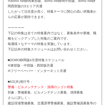
※domo net静岡東部版、domo net静岡中部版、domo net静
岡西部版の3エリア共通
したがって注目度が高く、特集テーマに関心の高い求職者か
らの応募が期待できます。
ーーーーー
下記の特集は全ての特集案内ではなく、募集条件や業種、職
種をピックアップした特集のご案内です。
毎週様々なテーマの特集を実施しています。
下記以外の特集スケジュールはお問い合わせください。
■DOMO静岡版4月度特集スケジュール
※東部版・中部版・西部版共通
※フリーペーパー・インターネット共通
■4/2(木)発行号：
警備・ビルメンテナンス・清掃のシゴト特集
対象：警備募集、ビルメンテナンス募集、清掃募集
さらに詳しく：
建設現場警備募集、交通誘導警備募集、施設警備員募集等の