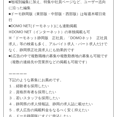
■地域別編集に加え、特集や社員ページなど、ユーザー志向
に沿った編集
■ドーモ静岡版（東部版・中部版・西部版）は毎週木曜日発
行
■DOMO NET(ドーモネット)にも連動掲載
※DOMO NET（インターネット）の単独掲載も可
※「ドーモネット静岡版 正社員」「DOMOネット 正社員
求人」等の検索も多く、アルバイト求人・パート求人だけで
なく、静岡県正社員求人にも効果的です
■1広告の中で複数職種の募集や複数勤務地の募集も可能です
（複数の連絡先や営業所などの掲載も可能です）
ーーーーー
下記のような募集にお薦めです。
１．経験者を採用したい
２．資格所有者を採用したい
３．若いスタッフを採用したい
４．静岡県の求人情報誌、静岡の求人誌に載せたい
５．求人広告の掲載料金をなるべく安く抑えたい
６．ドーモ静岡版にすぐに申込したい