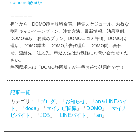
domo net静岡版
ーーーーー
担当から：DOMO静岡版料金表、特集スケジュール、お得な
割引キャンペーンプラン、注文方法、最新情報、効果事例、
DOMO値段、お薦めプラン、DOMO口コミ評価、DOMO代
理店、DOMO業者、DOMO広告代理店、DOMO問い合わ
せ、連絡先、注文先、申込方法はお気軽にお問い合わせくだ
さい。
静岡県求人は「DOMO静岡版」が一番お得で効果的です！
記事一覧
カテゴリ：「
ブログ
」「
お知らせ
」「
an＆LINEバイ
ト
」「
doda
」「
マイナビ転職
」「
DOMO
」「
マイナ
ビバイト
」「
JOB
」「
LINEバイト
」「
an
」