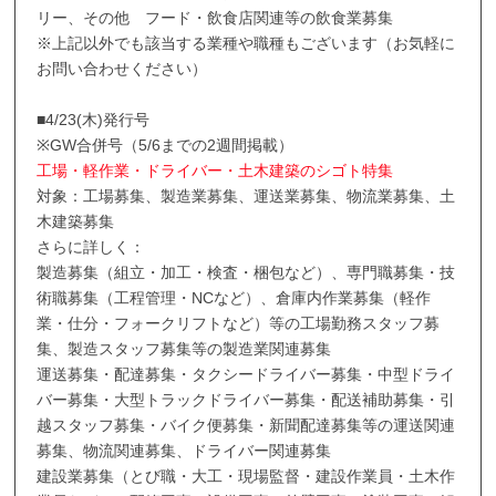
リー、その他 フード・飲食店関連等の飲食業募集
※上記以外でも該当する業種や職種もございます（お気軽に
お問い合わせください）
■4/23(木)発行号
※GW合併号（5/6までの2週間掲載）
工場・軽作業・ドライバー・土木建築のシゴト特集
対象：工場募集、製造業募集、運送業募集、物流業募集、土
木建築募集
さらに詳しく：
製造募集（組立・加工・検査・梱包など）、専門職募集・技
術職募集（工程管理・NCなど）、倉庫内作業募集（軽作
業・仕分・フォークリフトなど）等の工場勤務スタッフ募
集、製造スタッフ募集等の製造業関連募集
運送募集・配達募集・タクシードライバー募集・中型ドライ
バー募集・大型トラックドライバー募集・配送補助募集・引
越スタッフ募集・バイク便募集・新聞配達募集等の運送関連
募集、物流関連募集、ドライバー関連募集
建設業募集（とび職・大工・現場監督・建設作業員・土木作