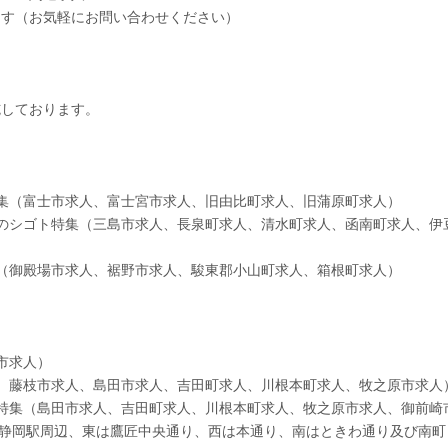
ます（お気軽にお問い合わせください）
施しております。
集（富士市求人、富士宮市求人、旧由比町求人、旧蒲原町求人）
のシゴト特集（三島市求人、長泉町求人、清水町求人、函南町求人、伊
（御殿場市求人、裾野市求人、駿東郡小山町求人、箱根町求人）
市求人）
、藤枝市求人、島田市求人、吉田町求人、川根本町求人、牧之原市求人
特集（島田市求人、吉田町求人、川根本町求人、牧之原市求人、御前崎
新静岡駅周辺、東は鷹匠中央通り、西は本通り、南はときわ通り及び南