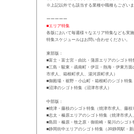
※上記以外でも該当する業種や職種もござい
ーーーーー
■エリア特集
各版において毎週様々なエリア特集なども実
特集スケジュールはお問い合わせください。
東部版：
■富士・富士宮・由比・蒲原エリアのシゴト特
■三島・駿東・函南町・伊豆・熱海・伊東方面
市求人、箱根町求人、湯河原町求人）
■御殿場・裾野・小山町・箱根町のシゴト特集
■沼津のシゴト特集（沼津市求人）
中部版：
■焼津・藤枝のシゴト特集（焼津市求人、藤枝
■志太・榛原エリアのシゴト特集（焼津市求人
■島田・榛原・牧之原・御前崎・菊川のシゴト
■静岡街中エリアのシゴト特集（JR静岡駅・