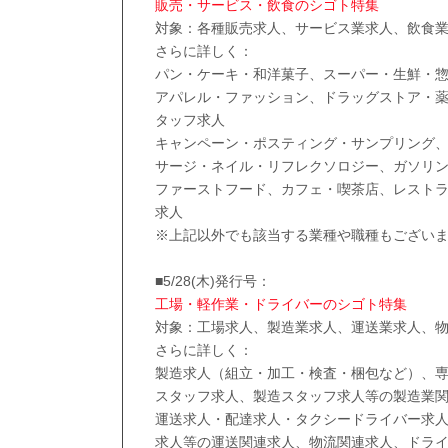
販売・サービス・飲食のシゴト特集
対象：各種販売求人、サービス業求人、飲食
さらに詳しく：
パン・ケーキ・和洋菓子、スーパー・生鮮・
アパレル・ファッション、ドラッグストア・
タッフ求人
キャンペーン・ポスティング・サンプリング
サージ・ネイル・リフレクソロジー、ガソリ
ファーストフード、カフェ・喫茶店、レスト
求人
※上記以外でも該当する業種や職種もござい
■5/28(木)発行号：
工場・軽作業・ドライバーのシゴト特集
対象：工場求人、製造業求人、運送業求人、
さらに詳しく：
製造求人（組立・加工・検査・梱包など）、専
スタッフ求人、製造スタッフ求人等の製造業
運送求人・配達求人・タクシードライバー求
求人等の運送関連求人、物流関連求人、ドラ