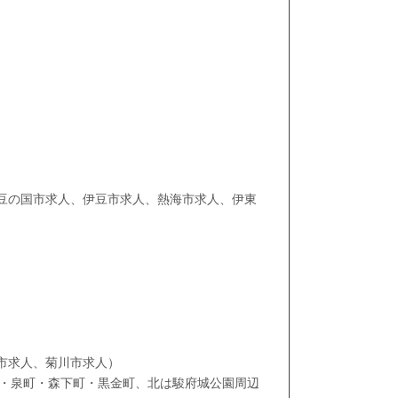
豆の国市求人、伊豆市求人、熱海市求人、伊東
）
市求人、菊川市求人）
町・泉町・森下町・黒金町、北は駿府城公園周辺