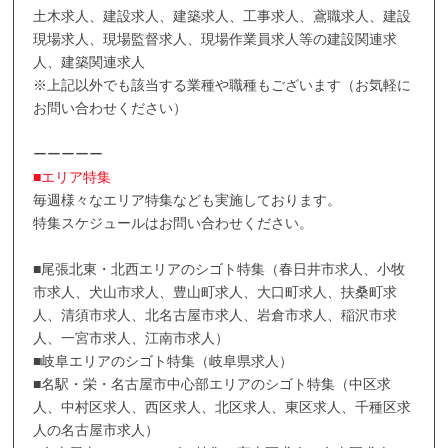
土木求人、建設求人、建築求人、工事求人、鳶職求人、建設
現場求人、現場監督求人、現場作業員求人等の建設関連求
人、建築関連求人
※上記以外でも該当する業種や職種もございます（お気軽に
お問い合わせください）
ーーーーー
■エリア特集
毎週様々なエリア特集なども実施しております。
特集スケジュールはお問い合わせください。
■尾張北東・北西エリアのシゴト特集（春日井市求人、小牧
市求人、犬山市求人、豊山町求人、大口町求人、扶桑町求
人、清須市求人、北名古屋市求人、岩倉市求人、稲沢市求
人、一宮市求人、江南市求人）
■岐阜エリアのシゴト特集（岐阜県求人）
■名駅・栄・名古屋市中心部エリアのシゴト特集（中区求
人、中村区求人、西区求人、北区求人、東区求人、千種区求
人の名古屋市求人）