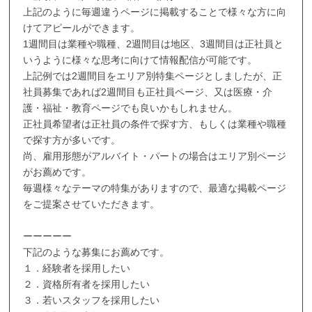
上記のように毎週違うページに掲載することで様々な方に向
けてアピールができます。
1週間目は業種や職種、2週間目は地区、3週間目は正社員と
いうように様々な思考に向けて情報配信が可能です。
上記例では2週間目をエリア別特集ページとしましたが、正
社員募集であれば2週間目も正社員ページ、又は医療・介
護・福祉・教育ページでも良いかもしれません。
正社員希望者は正社員の条件で探す方、もしくは業種や職種
で探す方が多いです。
尚、雇用形態がアルバイト・パートの場合はエリア別ページ
がお薦めです。
毎週様々なテーマの特集がありますので、最適な掲載ページ
をご提案させていただきます。
ーーーーー
下記のような募集にお薦めです。
１．経験者を採用したい
２．資格所有者を採用したい
３．若いスタッフを採用したい